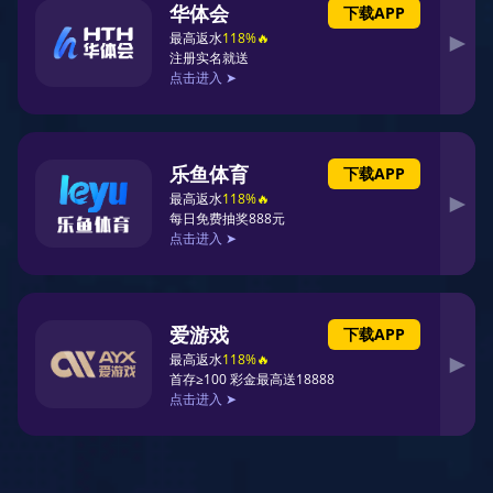
吴静专访：从青涩羽毛球少年到世界冠军
的成长之路回顾
在这篇文章中，我们将对羽毛球世界冠军吴静的成长
历程进行深度回顾。通过对她从青涩少年到顶尖运动
员的专访，揭示了她在羽毛球领域的奋斗与坚持。文
章将从四个方面深入探讨：吴静的早期经历、训练与
挑战、心理素质培养以及成就与未来展望。通过这些
内容，不仅展示了吴静作为一名运动员的拼搏精神，
也反映了她背后付出的努力和牺牲。这是一段充满励
志和感动的故事，值得每一位读者去品味。
1、吴静的早期经历