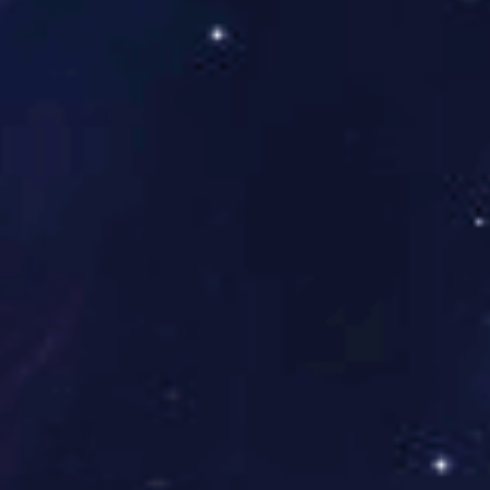
情，但年轻的吴静面临着来自家长和社会对职业体育
的不解与压力。在这样的环境下，她学会了如何应对
外界的期待，同时也懂得珍惜每一次训练机会，为实
现自己的梦想而不断努力。
2、训练与挑战
进入专业训练后，吴静面临着更加严格和系统化的训
练计划。从基本功到战术配合，每一个环节都要求做
到极致。这段时间，她每天需要花费数小时进行体能
训练和技术磨练，身体上的疲惫常常让她想要放弃。
然而，内心深处那股不服输的劲头始终推动着她继续
前行。
除了身体上的挑战，心理上的压力同样不可忽视。在
一次次高强度比赛前，紧张感和焦虑感伴随而来，使