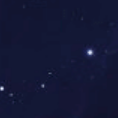
得年轻的吴静不得不学习如何调节自己的状态。教练
为此帮助她制定了一系列心理调适的方法，包括冥想
和自我激励，通过这些方式，她逐渐学会掌控自己的
情绪，提高比赛时的发挥水平。
在追求卓越过程中，不可避免地遭遇伤病也是一个巨
大的挑战。有一次，在重要赛事之前，由于过度训练
导致肌肉拉伤，让原本充满希望的一场比赛变得扑朔
迷离。但这次挫折并没有打垮她，相反，让她更加认
识到了健康的重要性，从此采取更科学合理的方法进
行训练，以保证身体状态最佳。
3、心理素质培养
在竞技体育中，心理素质往往决定胜负，而这一点对