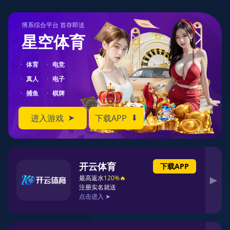
注册入口
九游ninegame
—— 比