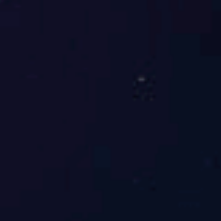
1
长沙CBA球队的历史与当前表现分析
长沙作为中国篮球运动的重要城市之一，其CBA球队
的发展历程与表现...
2026-05-29
2
西安羽毛球队边路渗透战术解析与深度剖
本文旨在深入解析西安羽毛球队的边路渗透战术，探
讨其在比赛中的实...
2026-06-05
3
FPX逆袭之路：从低谷到巅峰的CSGO传奇之
FPX战队的逆袭之路是一段充满艰辛与荣耀的传奇旅
程。从最初的低...
2026-06-16