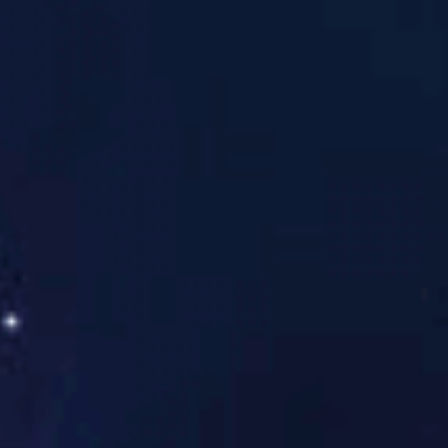
供一些有益的参考。
1、控球策略的制定
重庆飞盘队在比赛中的控球策略制定过程中，首先要
考虑的是整体战术框架。这包括了如何运用传接配
合、个人突破以及场面控制等多种战术手段。在初期
阶段，教练团队会根据对手特点和自身优势来设计相
应的控球方式，以确保整个团队能够高效运作。例
如，当面对防守强悍的对手时，球队可能会选择通过
快速传递来拉开空间，而不是单打独斗。
其次，在具体实施控球策略时，重庆飞盘队更加注重
团队协作。每位队员在场上都需明确自己的角色定
位，通过合理跑位和默契配合来形成有效进攻。在这
一过程中，传递时机、距离以及角度等都是关键因