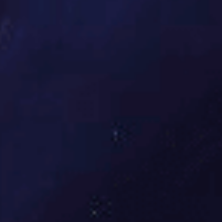
等工具进行赛后复盘，通过回顾关键镜头找到薄弱环
节，并针对性制定改进方案。同时，通过定期总结与
反馈，让每名队员都清楚自身短板所在，从而做到有
针对性地提升。此外，加强日常训练中的实战模拟，
也有助于减少正式比赛中的紧张感，提高整体稳定
性。
总结：
综上所述，重庆飞盘队在控球策略与失误分析方面展
现出了较强的发展潜力。从精确制定战略，到强化技
术与合作，再到提升心理素质以及减少失误，各个方
面都有待进一步优化和完善。只有不断积累经验教
训，这支球队才能迎接更大挑战，实现更高目标。