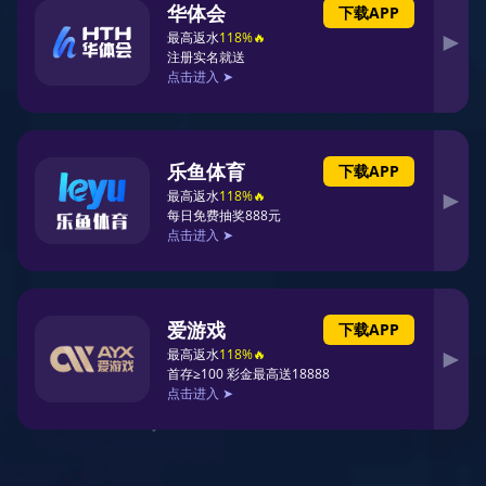
重庆飞盘队在比赛中的控球策略与失误分
析探讨
本文主要探讨重庆飞盘队在比赛中的控球策略与失误
分析。通过对控球策略的深入剖析，结合实际比赛中
的表现，我们可以更好地理解球队在不同情况下的应
变能力和战术选择。同时，也会对球队在比赛中出现
的失误进行细致分析，以帮助球队未来在训练和比赛
中加以改进。文章分为四个方面：首先是控球策略的
制定，其次是技术与配合的执行，再者是心理因素对
表现的影响，最后则是失误类型及其原因分析。通过
这些方面的详细阐述，希望能为重庆飞盘队的发展提