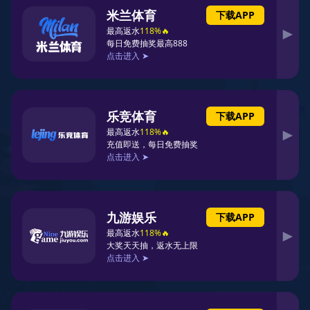
赛数据从这里开始
覆盖实时赛事、专业数据、高清视频，
九游
ninegameAPP
与网页版为您提供便捷的体育服
务。
APP下载
网页版入口
首页
/
体育焦点
/ 正文
2026-05-22 23:20
50 次阅读