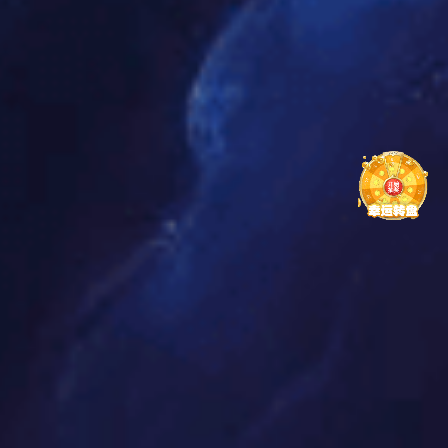
免的是，每场比赛都会出现一定程度上的错误。对于
重庆飞盘队来说，为了进一步提高竞技水平，有必要
认真分析这些失误类型及其成因。从最常见的不准确
传接，到因为缺乏沟通导致的位置错乱，都可能直接
影响到最终结果，因此及时发现并纠正这些问题至关
重要。
首先，不同类型失误背后的根本原因各不相同。例
如，一些传接过程中由于距离把握不当造成的不精
准，可以归结为基础技能不足或缺少默契。而某些因
位置判断错误导致未能及时回防，则更多体现出团体
协作不足。因此，将这些问题分类并逐一解决，是提
高球队综合素质的重要步骤之一。
此外，为了减少类似失误发生率，可以借助视频回放