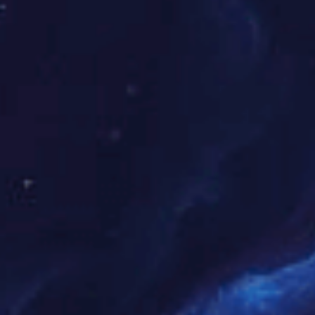
指标，高射门次数通常意味着良好的进攻效率及创造
机会能力。
此外，我们还关注到了球队在不同阶段比赛中的表现
变化，比如上下半场的数据差异。在某些情况下，下
半场的数据往往会优于上半场，这表明教练组及时调
整了战术，使得队伍能够更有效地应对对手策略，从
而取得更好的结果。
4、应对策略与调整
面对不同类型的对手，杭州网球队展现出了较强的适
应能力。尤其是在遇到强敌时，他们通常会选择收缩
防线，加强中场拦截，以降低对方进攻威胁。同时，
通过阵型变化来增强自己反击效率，使得快速反击成
为一种有效武器。