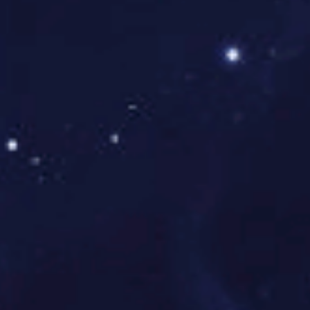
同时，后防线上的每位成员都需具备高度协调性，他
们之间必须保持沟通，以抵御对方攻击。在面对强劲
对手时，后卫需要更加果断地做出决策，以避免失误
导致丢分。这种集体意识对于整个战术体系至关重
要。
3、比赛数据量化分析
为了客观评估杭州网球队的战术表现，我们借助各种
统计数据进行了深度分析。其中，包括控球率、射门
次数、防守成功率等关键指标，这些数据能够直观反
映出团队在比赛中的表现情况。
例如，通过数据显示，在过去的一些关键赛事中，杭
州网球队平均控球率达到了60%以上，这表明他们在
场上占据主动。而射门次数则是衡量进攻威胁的重要