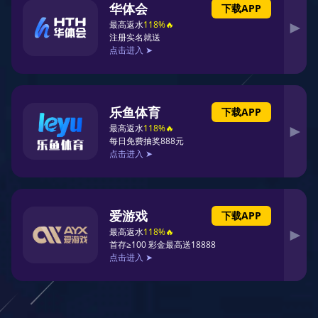
杭州网球队战术表现深度解析与数据分析
报告
本文旨在深入分析杭州网球队的战术表现，并通过数
据分析报告揭示其背后的战术细节。首先，我们将从
球队的整体战术体系入手，探讨其基本结构和运行模
式；接着，分析球员个体在团队中的作用与协作；然
后，通过比赛数据进行量化分析，评估战术效果；最
后，将结合对手的应对策略，讨论杭州网球队如何调
整自身战术以适应不同局面。通过这四个方面的深入
解析，我们希望能够为读者提供一个全面而系统的理
解，让人们更好地认识到杭州网球队在竞争中的优势