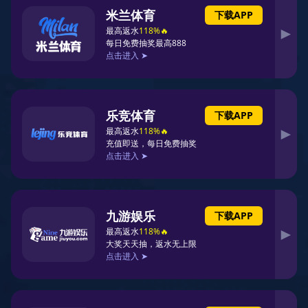
赛数据从这里开始
覆盖实时赛事、专业数据、高清视频，
九游
ninegameAPP
与网页版为您提供便捷的体育服
务。
APP下载
网页版入口
首页
/
体育焦点
/ 正文
2026-05-21 19:16
45 次阅读